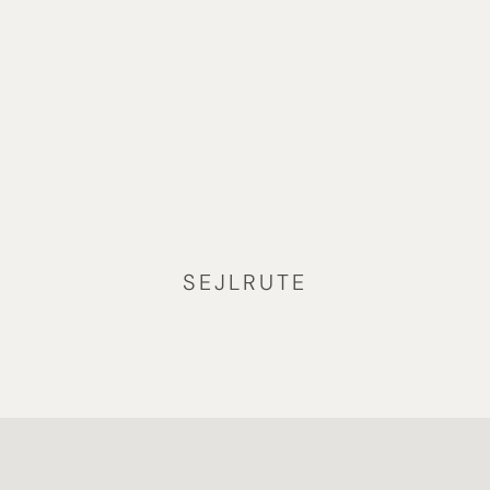
skaber den perfekte feriestemning. Om aftenen venter
shows, musik og hyggelige stunder.
SEJLRUTE