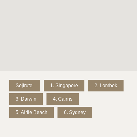
Sejlrute:
1.
Singapore
2.
Lombok
3.
Darwin
4.
Cairns
5.
Airlie Beach
6.
Sydney