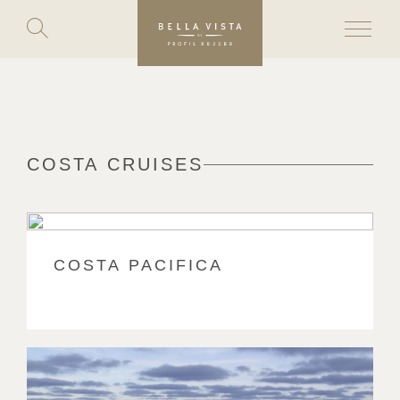
Toggle
search
Skip
to
content
COSTA CRUISES
COSTA PACIFICA