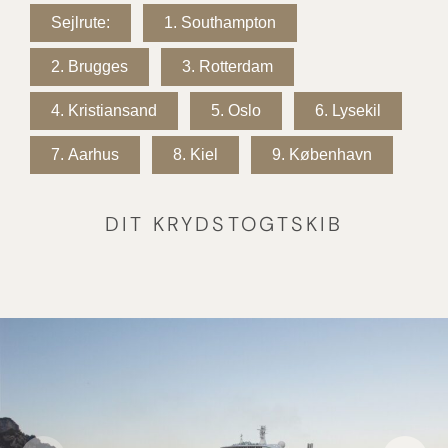
Sejlrute:
1.
Southampton
2.
Brugges
3.
Rotterdam
4.
Kristiansand
5.
Oslo
6.
Lysekil
7.
Aarhus
8.
Kiel
9.
København
DIT KRYDSTOGTSKIB