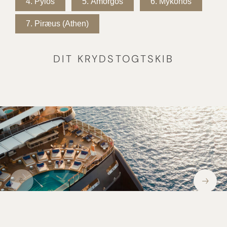
4.
Pylos
5.
Amorgos
6.
Mykonos
7.
Piræus (Athen)
DIT KRYDSTOGTSKIB