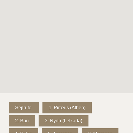
Sejlrute:
1.
Piræus (Athen)
2.
Bari
3.
Nydri (Lefkada)