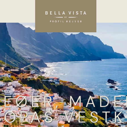
IEØER, MADE
ROPAS VESTK