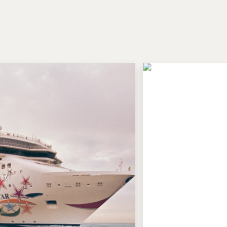
AR
LIS