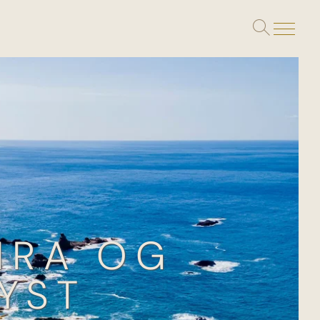
Toggle
search
IRA OG
YST