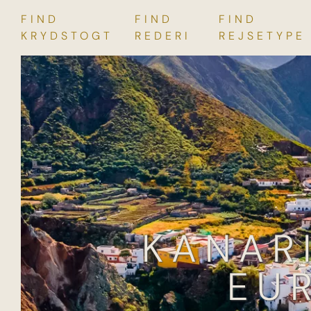
FIND
FIND
FIND
Skip
KRYDSTOGT
REDERI
REJSETYPE
to
content
KANAR
EU