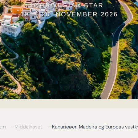
NORWEGIAN STAR
09. – 20. NOVEMBER 2026
em
Middelhavet
Kanarieøer, Madeira og Europas vestk