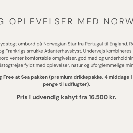
G OPLEVELSER MED NORW
dstogt ombord på Norwegian Star fra Portugal til England. Re
 og Frankrigs smukke Atlanterhavskyst. Undervejs kombinere
bord venter komfortable omgivelser, god mad og underholdning
dstogtrejse fyldt med oplevelser, natur og uforglemmelige min
r og Free at Sea pakken (premium drikkepakke, 4 middage i 
penge til udflugt
er).
Pris i udvendig kahyt fra 16.500 kr.