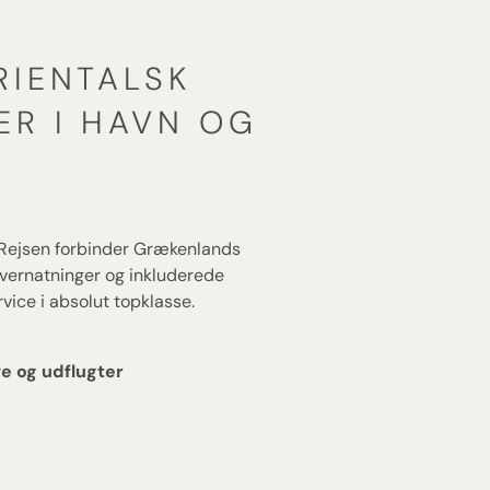
RIENTALSK
ER I HAVN OG
 Rejsen forbinder Grækenlands
overnatninger og inkluderede
ice i absolut topklasse.
ive og udflugter