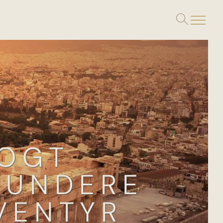
Toggle
search
TOGT
DUNDERE
VENTYR