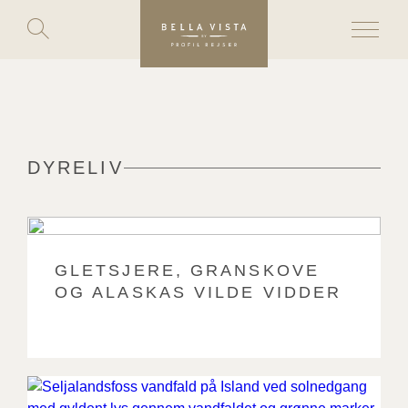
Toggle
search
Skip
to
content
DYRELIV
GLETSJERE, GRANSKOVE
OG ALASKAS VILDE VIDDER