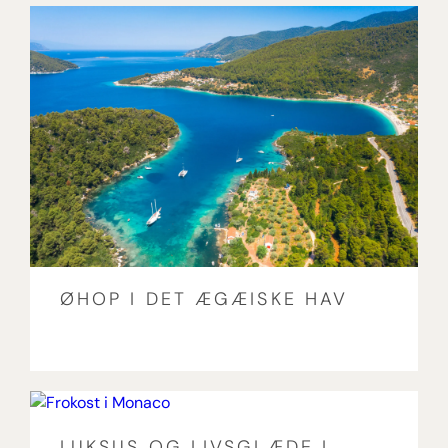
ØHOP I DET ÆGÆISKE HAV
LUKSUS OG LIVSGLÆDE I