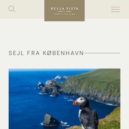
Toggle
search
Skip
to
content
SEJL FRA KØBENHAVN