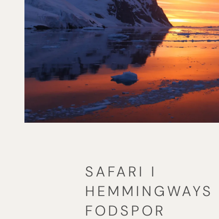
TIL VERDENS ENDE – EKSPED
ANTARKTIS OG FALKLAND
SAFARI I
[ LÆS MERE ]
HEMMINGWAYS
FODSPOR