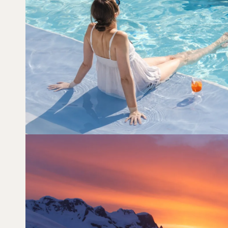
SOL, ØLIV OG TURKISBLÅ HO
[ LÆS MERE ]