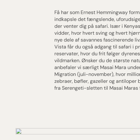
Få har som Ernest Hemmingway form
indkapsle det fængslende, uforudsige
der venter dig på safari. Især i Kenya
vidder, hvor hvert sving og hvert hjør
nye dele af savannes fascinerende liv
Vista får du også adgang til safari i p
reservater, hvor du frit følger dyrenes
vildmarken. Ønsker du de største nat
anbefaler vi særligt Masai Mara unde
Migration (juli-november), hvor millio
zebraer, bøfler, gazeller og antiloper
fra Serengeti-sletten til Masai Maras