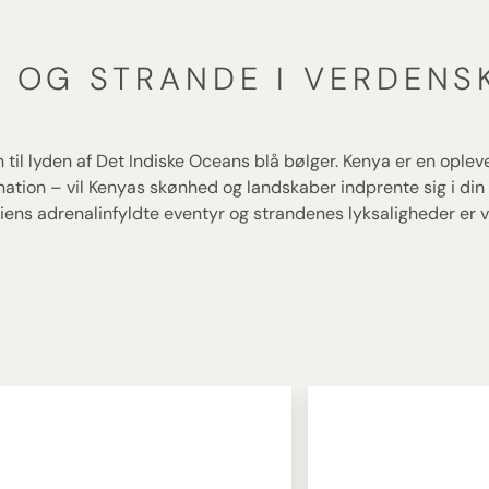
I OG STRANDE I VERDENS
til lyden af Det Indiske Oceans blå bølger. Kenya er en oplevels
ation – vil Kenyas skønhed og landskaber indprente sig i di
ariens adrenalinfyldte eventyr og strandenes lyksaligheder er