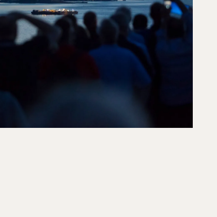
JSE OG TO NÆTTER I
ENDE NEW YORK
[ LÆS MERE ]