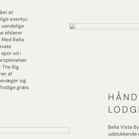
ået at
lige eventyr,
s uendelige
ne afslører
. Med Bella
rivate
 spor ud i
uroplevelser
r The Big
ner af
 bevæger sig
 frodige græs.
HÅND
LODG
Bella Vista B
udelukkende m