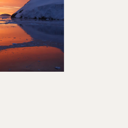
ITION TIL
SØERNE