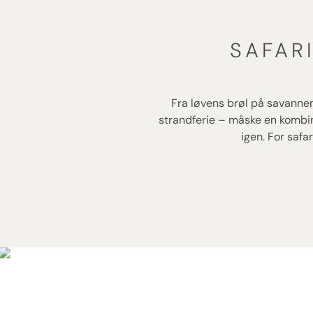
SAFAR
Fra løvens brøl på savannen 
strandferie – måske en kombin
igen. For saf