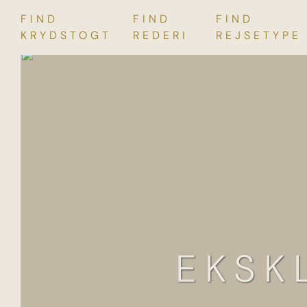
FIND
FIND
FIND
Skip
KRYDSTOGT
REDERI
REJSETYPE
to
content
EKSK