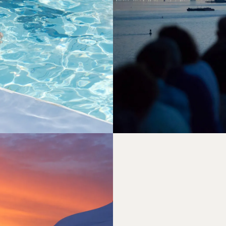
RISONTER
IKONISK SØRE
PULSER